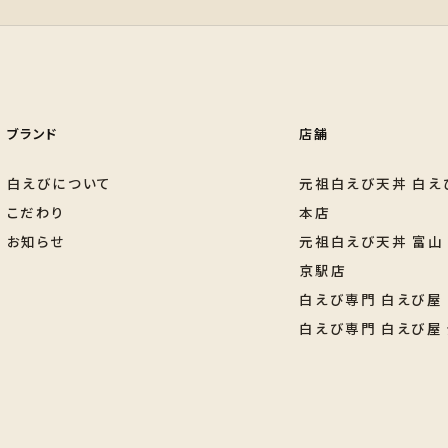
ブランド
店舗
白えびについて
元祖白えび天丼 白え
こだわり
本店
お知らせ
元祖白えび天丼 富山
京駅店
白えび専門 白えび屋
白えび専門 白えび屋