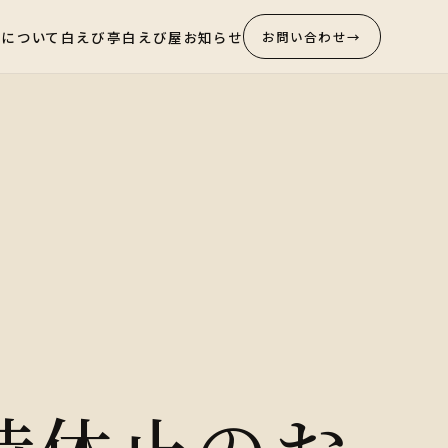
びについて
白えび亭
白えび屋
お知らせ
お問い合わせ
→